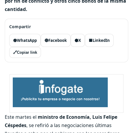
por fin de conflicto y otros cinco bonos de la misma
cantidad.
Compartir
🟢
WhatsApp
🔵
Facebook
⚫
X
🟦
LinkedIn
🔗
Copiar link
Este martes el
ministro de Economía, Luis Felipe
Céspedes
, se refirió a las negociaciones últimas