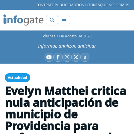
CONTRATE PUBLICIDAD
DONACIONES
QUIÉNES SOMOS
Viernes 7 De Agosto De 2026
Informar, analizar, anticipar
B
YouTube
Facebook
Instagram
X
Bluesky
Actualidad
Evelyn Matthei critica
nula anticipación de
municipio de
Providencia para