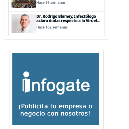
Hermosilla, pero se olvidan que
Hace 99 semanas
son los peor evaluados
Dr. Rodrigo Blamey, Infectólogo
aclara dudas respecto a la Viruela
del Mono (MPOX)
Hace 102 semanas