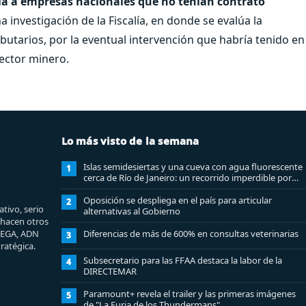
aria a empresas nacionales que no tenían contrato
a investigación de la Fiscalía, en donde se evalúa la
ibutarios, por la eventual intervención que habría tenido en
ector minero.
Lo más visto de la semana
Islas semidesiertas y una cueva con agua fluorescente
1
cerca de Río de Janeiro: un recorrido imperdible por
Angra dos Reis
Oposición se despliega en el país para articular
2
tivo, serio
alternativas al Gobierno
e hacen otros
MEGA, ADN
Diferencias de más de 600% en consultas veterinarias
3
ratégica.
Subsecretario para las FFAA destaca la labor de la
4
DIRECTEMAR
Paramount+ revela el trailer y las primeras imágenes
5
de "La Furia de los Thundermans"