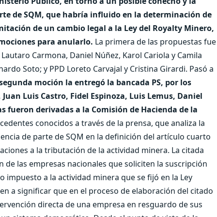
nisterio Público, en torno a un posible cohecho y la
arte de SQM, que habría influido en la determinación de
mitación de un cambio legal a la Ley del Royalty Minero,
 mociones para anularlo.
La primera de las propuestas fue
 Lautaro Carmona, Daniel Núñez, Karol Cariola y Camila
onardo Soto; y PPD Loreto Carvajal y Cristina Girardi. Pasó a
segunda moción la entregó la bancada PS, por los
, Juan Luis Castro, Fidel Espinoza, Luis Lemus, Daniel
 fueron derivadas a la Comisión de Hacienda de la
cedentes conocidos a través de la prensa, que analiza la
uencia de parte de SQM en la definición del artículo cuarto
aciones a la tributación de la actividad minera. La citada
 de las empresas nacionales que soliciten la suscripción
 impuesto a la actividad minera que se fijó en la Ley
n a significar que en el proceso de elaboración del citado
 intervención directa de una empresa en resguardo de sus