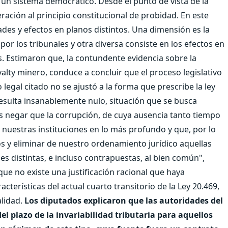
 un sistema democrático. Desde el punto de vista de la
eración al principio constitucional de probidad. En este
des y efectos en planos distintos. Una dimensión es la
r los tribunales y otra diversa consiste en los efectos en
es. Estimaron que, la contundente evidencia sobre la
alty minero, conduce a concluir que el proceso legislativo
 legal citado no se ajustó a la forma que prescribe la ley
 resulta insanablemente nulo, situación que se busca
s negar que la corrupción, de cuya ausencia tanto tiempo
 nuestras instituciones en lo más profundo y que, por lo
s y eliminar de nuestro ordenamiento jurídico aquellas
 distintas, e incluso contrapuestas, al bien común",
que no existe una justificación racional que haya
cterísticas del actual cuarto transitorio de la Ley 20.469,
alidad.
Los diputados explicaron que las autoridades del
l plazo de la invariabilidad tributaria para aquellos