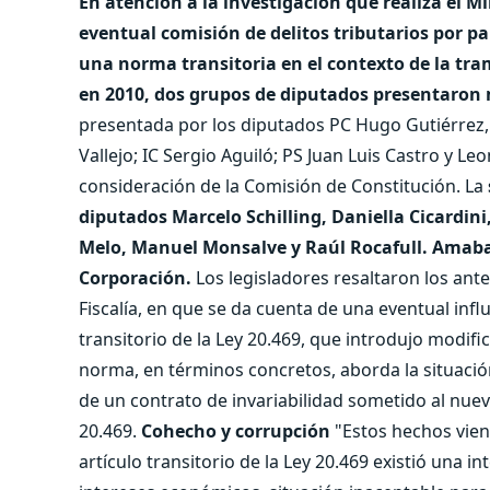
En atención a la investigación que realiza el Mi
eventual comisión de delitos tributarios por p
una norma transitoria en el contexto de la tra
en 2010, dos grupos de diputados presentaron
presentada por los diputados PC Hugo Gutiérrez,
Vallejo; IC Sergio Aguiló; PS Juan Luis Castro y Le
consideración de la Comisión de Constitución. La
diputados Marcelo Schilling, Daniella Cicardini
Melo, Manuel Monsalve y Raúl Rocafull. Amabas
Corporación.
Los legisladores resaltaron los ante
Fiscalía, en que se da cuenta de una eventual infl
transitorio de la Ley 20.469, que introdujo modific
norma, en términos concretos, aborda la situación
de un contrato de invariabilidad sometido al nuevo
20.469.
Cohecho y corrupción
"Estos hechos viene
artículo transitorio de la Ley 20.469 existió una