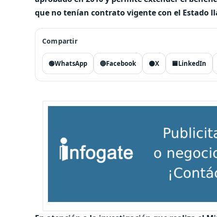
que no tenían contrato vigente con el Estado 
Compartir
🟢
WhatsApp
🔵
Facebook
⚫
X
🟦
LinkedIn