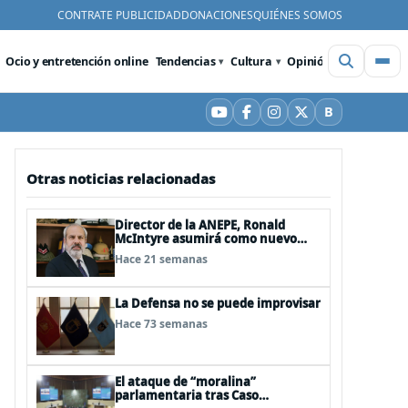
CONTRATE PUBLICIDAD
DONACIONES
QUIÉNES SOMOS
Ocio y entretención online
Tendencias
Cultura
Opinión
Videos
De
B
YouTube
Facebook
Instagram
X
Bluesky
Otras noticias relacionadas
Director de la ANEPE, Ronald
McIntyre asumirá como nuevo
director de la ANI
Hace 21 semanas
La Defensa no se puede improvisar
Hace 73 semanas
El ataque de “moralina”
parlamentaria tras Caso