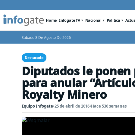
Home
Infogate TV
Nacional
Política
Actu
Sábado 8 De Agosto De 2026
Destacado
Diputados le ponen 
para anular “Artícul
Royalty Minero
Equipo Infogate
•
25 de abril de 2016
•
Hace 536 semanas