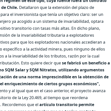
n régimen de este tipo, cuya fuente fuera un contrato
 de Chile.
Detallaron que la extensión del plazo de
para el inversionista que tenía un objetivo claro: ser un
ranjero ya acogido a un sistema de invariabilidad, optara
tivo transitorio con tasas más altas. En dicho plano,
sión de la invariabilidad tributaria a explotadores
tivos para que los explotadores nacionales accedieran a
o específico a la actividad minera, pues ninguno de ellos
 a la invariabilidad de los tributos, razón por la cual
ributación. Esto quiere decir que
se fabricó un beneficio a
omo SQM Salar y SQM Nitratos, utilizando argumentos
tación de una norma imprescindible en la obtención de
 el enriquecimiento de ciertos grupos económicos",
to y al igual que en el caso anterior, el proyecto avanza
sitorio de la Ley 20.469, al tiempo que reordena
s. Recordemos que el
artículo transitorio permite