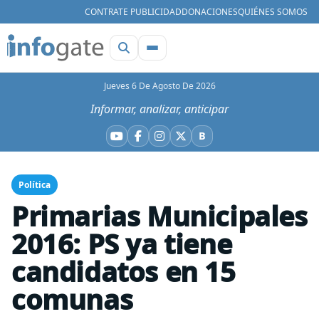
CONTRATE PUBLICIDAD
DONACIONES
QUIÉNES SOMOS
Jueves 6 De Agosto De 2026
Informar, analizar, anticipar
B
YouTube
Facebook
Instagram
X
Bluesky
Política
Primarias Municipales
2016: PS ya tiene
candidatos en 15
comunas