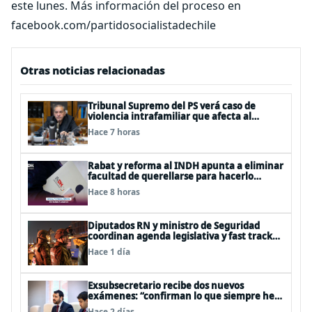
este lunes. Más información del proceso en
facebook.com/partidosocialistadechile
Otras noticias relacionadas
Tribunal Supremo del PS verá caso de
violencia intrafamiliar que afecta al
senador Fidel Espinoza
Hace 7 horas
Rabat y reforma al INDH apunta a eliminar
facultad de querellarse para hacerlo
“consultivo”
Hace 8 horas
Diputados RN y ministro de Seguridad
coordinan agenda legislativa y fast track
de proyectos
Hace 1 día
Exsubsecretario recibe dos nuevos
exámenes: “confirman lo que siempre he
dicho que no consumo droga”
Hace 2 días