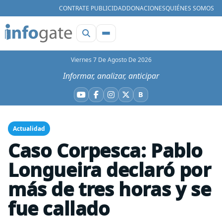
CONTRATE PUBLICIDAD
DONACIONES
QUIÉNES SOMOS
Viernes 7 De Agosto De 2026
Informar, analizar, anticipar
B
YouTube
Facebook
Instagram
X
Bluesky
Actualidad
Caso Corpesca: Pablo
Longueira declaró por
más de tres horas y se
fue callado