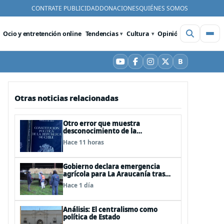
CONTRATE PUBLICIDAD
DONACIONES
QUIÉNES SOMOS
Ocio y entretención online
Tendencias
Cultura
Opinión
Videos
De
B
YouTube
Facebook
Instagram
X
Bluesky
Otras noticias relacionadas
Otro error que muestra
desconocimiento de la
Constitución: Artículo 1 consagra
Hace 11 horas
resguardar la seguridad nacional y
proteger a los ciudadanos
Gobierno declara emergencia
agrícola para La Araucanía tras
desastres por pasos de sistemas
Hace 1 día
frontales
Análisis: El centralismo como
política de Estado