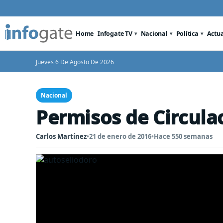
Home
Infogate TV
Nacional
Política
Actu
Jueves 6 De Agosto De 2026
Nacional
Permisos de Circula
Carlos Martínez
•
21 de enero de 2016
•
Hace 550 semanas