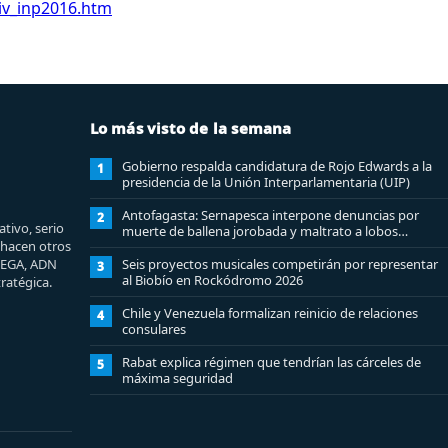
_liv_inp2016.htm
Lo más visto de la semana
Gobierno respalda candidatura de Rojo Edwards a la
1
presidencia de la Unión Interparlamentaria (UIP)
Antofagasta: Sernapesca interpone denuncias por
2
tivo, serio
muerte de ballena jorobada y maltrato a lobos
e hacen otros
marinos
MEGA, ADN
Seis proyectos musicales competirán por representar
3
al Biobío en Rockódromo 2026
ratégica.
Chile y Venezuela formalizan reinicio de relaciones
4
consulares
Rabat explica régimen que tendrían las cárceles de
5
máxima seguridad