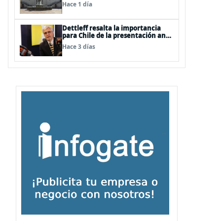
Hace 1 día
Dettleff resalta la importancia
para Chile de la presentación ante
la ONU de la Plataforma
Hace 3 días
Continental Extendida del
Archipiélago Juan Fernández