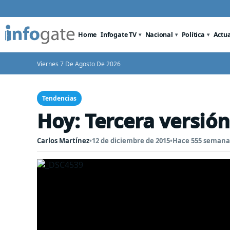
Home
Infogate TV
Nacional
Política
Actu
Viernes 7 De Agosto De 2026
Tendencias
Hoy: Tercera versión
Carlos Martínez
•
12 de diciembre de 2015
•
Hace 555 semana