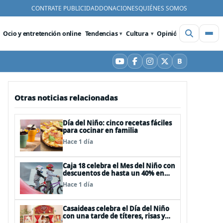
CONTRATE PUBLICIDAD
DONACIONES
QUIÉNES SOMOS
Ocio y entretención online
Tendencias
Cultura
Opinión
Videos
De
B
YouTube
Facebook
Instagram
X
Bluesky
Otras noticias relacionadas
Día del Niño: cinco recetas fáciles
para cocinar en familia
Hace 1 día
Caja 18 celebra el Mes del Niño con
descuentos de hasta un 40% en
panoramas, cine, shows y
Hace 1 día
streaming
Casaideas celebra el Día del Niño
con una tarde de títeres, risas y