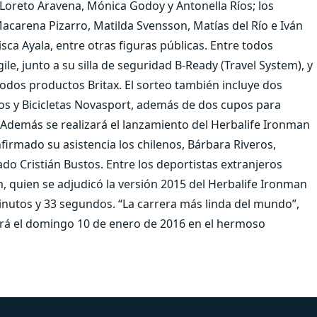
 Loreto Aravena, Mónica Godoy y Antonella Ríos; los
Macarena Pizarro, Matilda Svensson, Matías del Río e Iván
sca Ayala, entre otras figuras públicas. Entre todos
le, junto a su silla de seguridad B-Ready (Travel System), y
 todos productos Britax. El sorteo también incluye dos
dos y Bicicletas Novasport, además de dos cupos para
. Además se realizará el lanzamiento del Herbalife Ironman
irmado su asistencia los chilenos, Bárbara Riveros,
ado Cristián Bustos. Entre los deportistas extranjeros
m, quien se adjudicó la versión 2015 del Herbalife Ironman
inutos y 33 segundos. “La carrera más linda del mundo”,
zará el domingo 10 de enero de 2016 en el hermoso