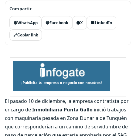
Compartir
🟢
WhatsApp
🔵
Facebook
⚫
X
🟦
LinkedIn
🔗
Copiar link
El pasado 10 de diciembre, la empresa contratista por
encargo de
Inmobiliaria Punta Gallo
inició trabajos
con maquinaria pesada en Zona Dunaria de Tunquén
que corresponderían a un camino de servidumbre de
paso de parcelación que estaría aprobada por el SAG.