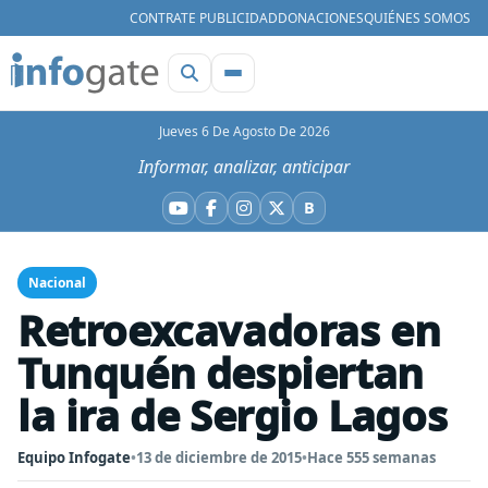
CONTRATE PUBLICIDAD
DONACIONES
QUIÉNES SOMOS
Jueves 6 De Agosto De 2026
Informar, analizar, anticipar
B
YouTube
Facebook
Instagram
X
Bluesky
Nacional
Retroexcavadoras en
Tunquén despiertan
la ira de Sergio Lagos
Equipo Infogate
•
13 de diciembre de 2015
•
Hace 555 semanas