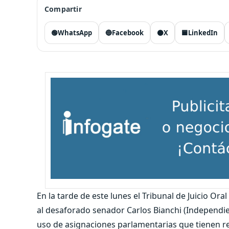
Compartir
🟢
WhatsApp
🔵
Facebook
⚫
X
🟦
LinkedIn
En la tarde de este lunes el Tribunal de Juicio Or
al desaforado senador Carlos Bianchi (Independie
uso de asignaciones parlamentarias que tienen rel