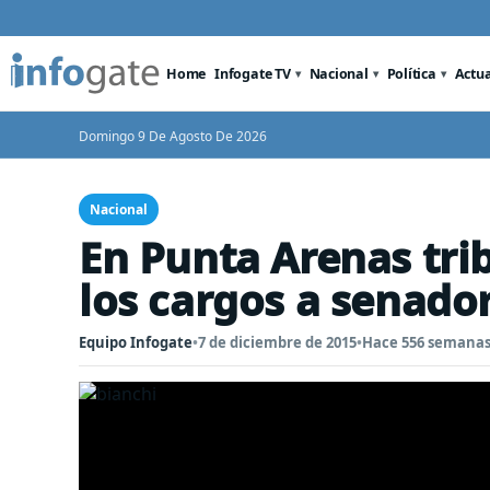
Home
Infogate TV
Nacional
Política
Actu
Domingo 9 De Agosto De 2026
Nacional
En Punta Arenas tri
los cargos a senado
Equipo Infogate
•
7 de diciembre de 2015
•
Hace 556 semana