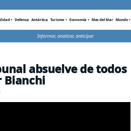
alidad
Defensa
Antártica
Turismo
Economía
Mes del Mar
Mundo
Informar, analizar, anticipar
bunal absuelve de todos
r Bianchi
s