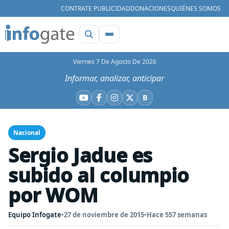
CONTRATE PUBLICIDAD
DONACIONES
QUIÉNES SOMOS
Viernes 7 De Agosto De 2026
Informar, analizar, anticipar
B
YouTube
Facebook
Instagram
X
Bluesky
Nacional
Sergio Jadue es
subido al columpio
por WOM
Equipo Infogate
•
27 de noviembre de 2015
•
Hace 557 semanas