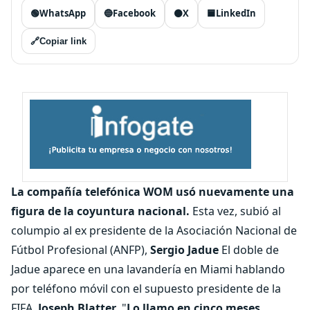
🟢
WhatsApp
🔵
Facebook
⚫
X
🟦
LinkedIn
🔗
Copiar link
La compañía telefónica WOM usó nuevamente una
figura de la coyuntura nacional.
Esta vez, subió al
columpio al ex presidente de la Asociación Nacional de
Fútbol Profesional (ANFP),
Sergio Jadue
El doble de
Jadue aparece en una lavandería en Miami hablando
por teléfono móvil con el supuesto presidente de la
FIFA,
Joseph Blatter
. "
Lo llamo en cinco meses,