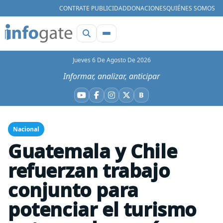
CONTRATE PUBLICIDAD
DONACIONES
QUIÉNES SOMOS
Jueves 6 De Agosto De 2026
Informar, analizar, anticipar
B
YouTube
Facebook
Instagram
X
Bluesky
Nacional
Guatemala y Chile
refuerzan trabajo
conjunto para
potenciar el turismo