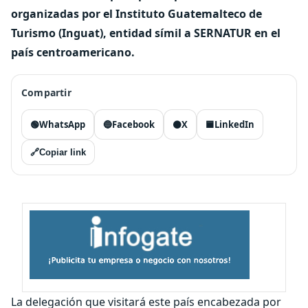
organizadas por el Instituto Guatemalteco de
Turismo (Inguat), entidad símil a SERNATUR en el
país centroamericano.
Compartir
🟢
WhatsApp
🔵
Facebook
⚫
X
🟦
LinkedIn
🔗
Copiar link
La delegación que visitará este país encabezada por