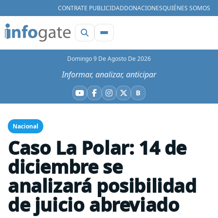
CONTRATE PUBLICIDAD
DONACIONES
QUIÉNES SOMOS
Domingo 9 De Agosto De 2026
Informar, analizar, anticipar
B
YouTube
Facebook
Instagram
X
Bluesky
Nacional
Caso La Polar: 14 de
diciembre se
analizará posibilidad
de juicio abreviado