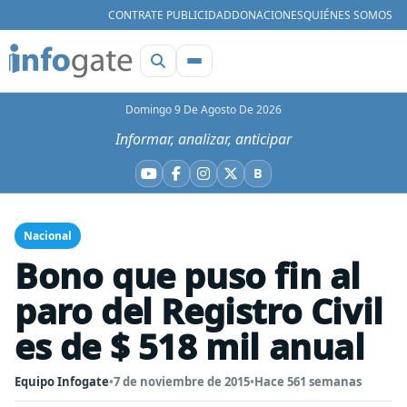
CONTRATE PUBLICIDAD
DONACIONES
QUIÉNES SOMOS
Domingo 9 De Agosto De 2026
Informar, analizar, anticipar
B
YouTube
Facebook
Instagram
X
Bluesky
Nacional
Bono que puso fin al
paro del Registro Civil
es de $ 518 mil anual
Equipo Infogate
•
7 de noviembre de 2015
•
Hace 561 semanas