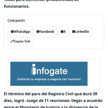
funcionarios.
Compartir
🟢
WhatsApp
🔵
Facebook
⚫
X
🟦
LinkedIn
🔗
Copiar link
El término del paro del Registro Civil que duró 39
días, logró –luego de 11 reuniones- llegar a acuerdo
entre el Ministerio de Justicia y la dirigencia de la