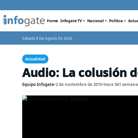
Home
Infogate TV
Nacional
Política
Actu
Sábado 8 De Agosto De 2026
Actualidad
Audio: La colusión d
Equipo Infogate
•
2 de noviembre de 2015
•
Hace 561 semana