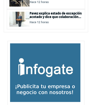
FFAA no son policías”
Hace 12 horas
Pavez explica estado de excepción
acotado y dice que colaboración
entre FFAA y policías, “es algo del
Hace 12 horas
todo pertinente analizar”