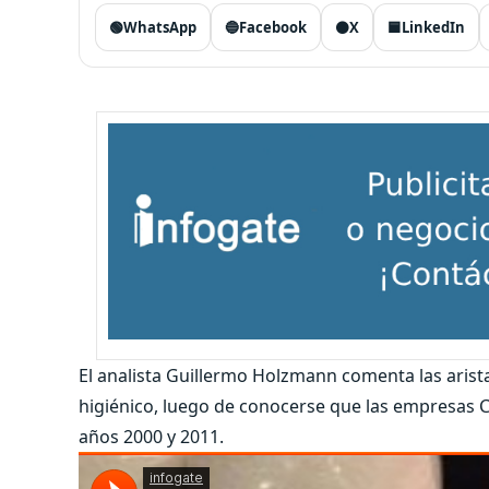
🟢
WhatsApp
🔵
Facebook
⚫
X
🟦
LinkedIn
El analista Guillermo Holzmann comenta las arist
higiénico, luego de conocerse que las empresas 
años 2000 y 2011.