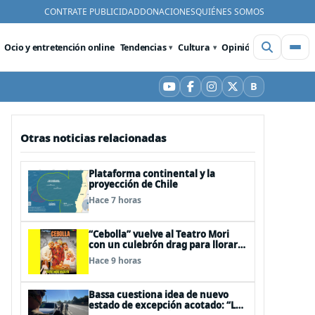
CONTRATE PUBLICIDAD
DONACIONES
QUIÉNES SOMOS
Ocio y entretención online
Tendencias
Cultura
Opinión
Videos
De
B
YouTube
Facebook
Instagram
X
Bluesky
Otras noticias relacionadas
Plataforma continental y la
proyección de Chile
Hace 7 horas
“Cebolla” vuelve al Teatro Mori
con un culebrón drag para llorar
de la risa
Hace 9 horas
Bassa cuestiona idea de nuevo
estado de excepción acotado: “Las