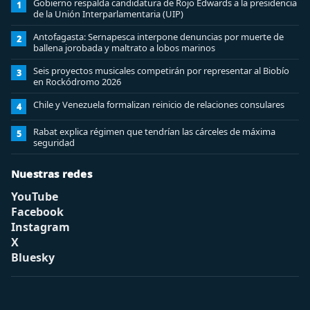
Gobierno respalda candidatura de Rojo Edwards a la presidencia
1
de la Unión Interparlamentaria (UIP)
Antofagasta: Sernapesca interpone denuncias por muerte de
2
ballena jorobada y maltrato a lobos marinos
Seis proyectos musicales competirán por representar al Biobío
3
en Rockódromo 2026
Chile y Venezuela formalizan reinicio de relaciones consulares
4
Rabat explica régimen que tendrían las cárceles de máxima
5
seguridad
Nuestras redes
YouTube
Facebook
Instagram
X
Bluesky