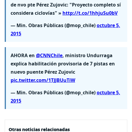
de nvo pte Pérez Zujovic: "Proyecto completo sí
considera ciclovías" »
http://t.co/1hhjuSu0bV
— Min. Obras Públicas (@mop_chile)
octubre 5,
2015
AHORA en
@CNNChile
, ministro Undurraga
explica habilitación provisoria de 7 pistas en
nuevo puente Pérez Zujovic
pic.twitter.com/1TJJBUuTiW
— Min. Obras Públicas (@mop_chile)
octubre 5,
2015
Otras noticias relacionadas