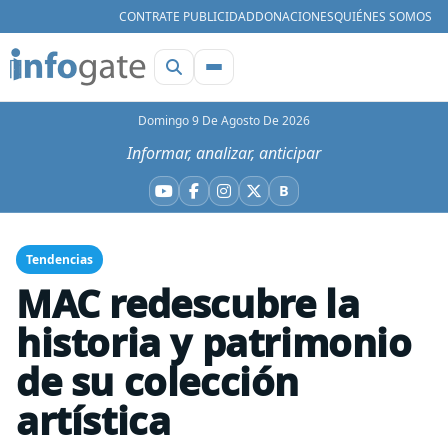
CONTRATE PUBLICIDAD
DONACIONES
QUIÉNES SOMOS
Domingo 9 De Agosto De 2026
Informar, analizar, anticipar
B
YouTube
Facebook
Instagram
X
Bluesky
Tendencias
MAC redescubre la
historia y patrimonio
de su colección
artística