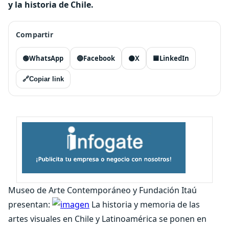
y la historia de Chile.
Compartir
🟢
WhatsApp
🔵
Facebook
⚫
X
🟦
LinkedIn
🔗
Copiar link
Museo de Arte Contemporáneo y Fundación Itaú
presentan:
La historia y memoria de las
artes visuales en Chile y Latinoamérica se ponen en