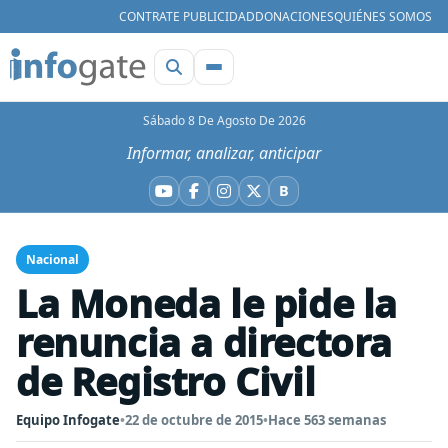
CONTRATE PUBLICIDAD
DONACIONES
QUIÉNES SOMOS
Sábado 8 De Agosto De 2026
Informar, analizar, anticipar
B
YouTube
Facebook
Instagram
X
Bluesky
Nacional
La Moneda le pide la
renuncia a directora
de Registro Civil
Equipo Infogate
•
22 de octubre de 2015
•
Hace 563 semanas