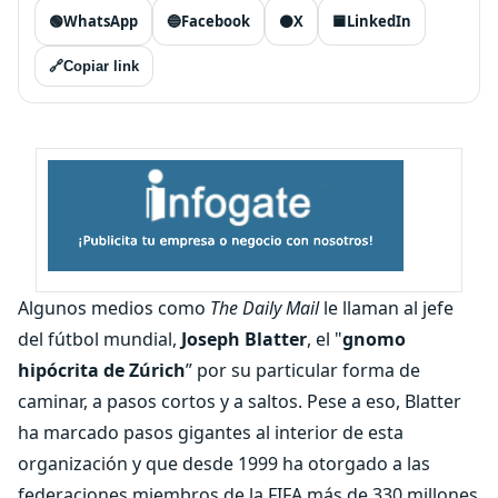
🟢
WhatsApp
🔵
Facebook
⚫
X
🟦
LinkedIn
🔗
Copiar link
Algunos medios como
The Daily Mail
le llaman al jefe
del fútbol mundial,
Joseph Blatter
, el "
gnomo
hipócrita de Zúrich
” por su particular forma de
caminar, a pasos cortos y a saltos. Pese a eso, Blatter
ha marcado pasos gigantes al interior de esta
organización y que desde 1999 ha otorgado a las
federaciones miembros de la FIFA más de 330 millones