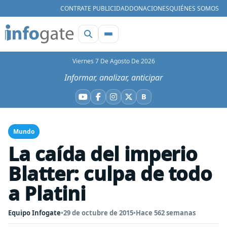
CONTRATE PUBLICIDAD
DONACIONES
QUIÉNES SOMOS
Viernes 7 De Agosto De 2026
Informar, analizar, anticipar
B
YouTube
Facebook
Instagram
X
Bluesky
Mundo
La caída del imperio
Blatter: culpa de todo
a Platini
Equipo Infogate
•
29 de octubre de 2015
•
Hace 562 semanas