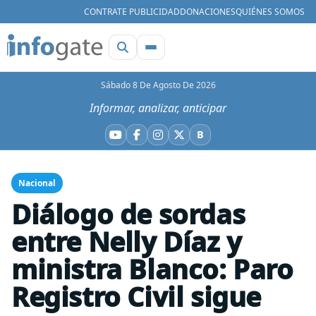
CONTRATE PUBLICIDAD
DONACIONES
QUIÉNES SOMOS
Sábado 8 De Agosto De 2026
Informar, analizar, anticipar
B
YouTube
Facebook
Instagram
X
Bluesky
Nacional
Diálogo de sordas
entre Nelly Díaz y
ministra Blanco: Paro
Registro Civil sigue