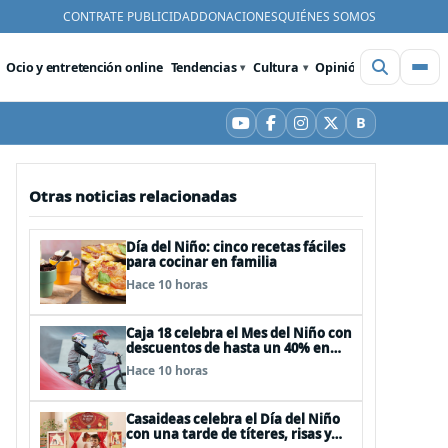
CONTRATE PUBLICIDAD
DONACIONES
QUIÉNES SOMOS
Ocio y entretención online
Tendencias
Cultura
Opinión
Videos
De
B
YouTube
Facebook
Instagram
X
Bluesky
Otras noticias relacionadas
Día del Niño: cinco recetas fáciles
para cocinar en familia
Hace 10 horas
Caja 18 celebra el Mes del Niño con
descuentos de hasta un 40% en
panoramas, cine, shows y
Hace 10 horas
streaming
Casaideas celebra el Día del Niño
con una tarde de títeres, risas y