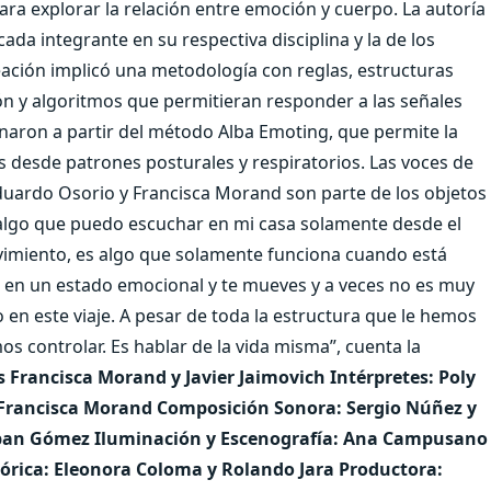
ara explorar la relación entre emoción y cuerpo. La autoría
ada integrante en su respectiva disciplina y la de los
eación implicó una metodología con reglas, estructuras
n y algoritmos que permitieran responder a las señales
enaron a partir del método Alba Emoting, que permite la
s desde patrones posturales y respiratorios. Las voces de
duardo Osorio y Francisca Morand son parte de los objetos
algo que puedo escuchar en mi casa solamente desde el
vimiento, es algo que solamente funciona cuando está
ras en un estado emocional y te mueves y a veces no es muy
 en este viaje. A pesar de toda la estructura que le hemos
 controlar. Es hablar de la vida misma”, cuenta la
s Francisca Morand y Javier Jaimovich Intérpretes: Poly
Francisca Morand Composición Sonora: Sergio Núñez y
teban Gómez Iluminación y Escenografía: Ana Campusano
Teórica: Eleonora Coloma y Rolando Jara Productora: