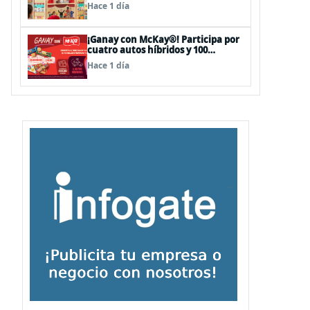
sorpresas en el Mall Plaza Vespucio
Hace 1 día
¡Ganay con McKay®! Participa por
cuatro autos híbridos y 100
premios de $500.000
Hace 1 día