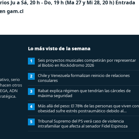
s Ju a Sá, 20 h - Do, 19 h (Ma 27 y Mi 28, 20 h) Entrada
 en gam.cl
Lo más visto de la semana
Seis proyectos musicales competirán por representar
1
al Biobío en Rockódromo 2026
Chile y Venezuela formalizan reinicio de relaciones
2
tivo, serio
consulares
e hacen otros
MEGA, ADN
Rabat explica régimen que tendrían las cárceles de
3
máxima seguridad
ratégica.
Más allá del peso: El 78% de las personas que viven con
4
obesidad sufre estrés postraumático debido al
estigma
Tribunal Supremo del PS verá caso de violencia
5
intrafamiliar que afecta al senador Fidel Espinoza