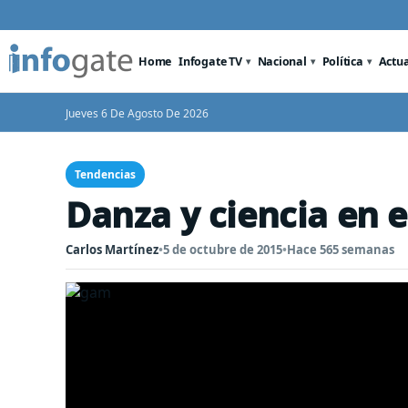
Home
Infogate TV
Nacional
Política
Actu
Jueves 6 De Agosto De 2026
Tendencias
Danza y ciencia en 
Carlos Martínez
•
5 de octubre de 2015
•
Hace 565 semanas