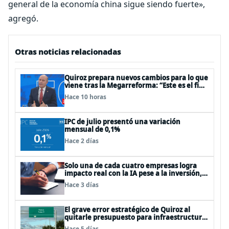
general de la economía china sigue siendo fuerte»,
agregó.
Otras noticias relacionadas
Quiroz prepara nuevos cambios para lo que
viene tras la Megarreforma: “Este es el fin
del comienzo”
Hace 10 horas
IPC de julio presentó una variación
mensual de 0,1%
Hace 2 días
Solo una de cada cuatro empresas logra
impacto real con la IA pese a la inversión,
según el Foro Económico Mundial
Hace 3 días
El grave error estratégico de Quiroz al
quitarle presupuesto para infraestructura
vial del Biobío
Hace 5 días