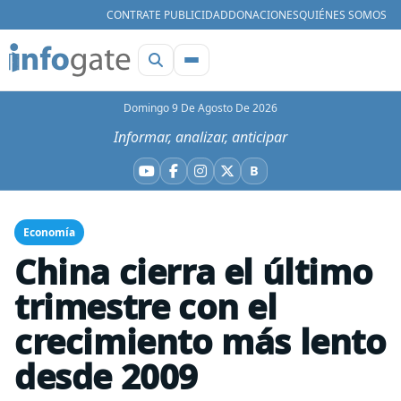
CONTRATE PUBLICIDAD
DONACIONES
QUIÉNES SOMOS
Domingo 9 De Agosto De 2026
Informar, analizar, anticipar
B
YouTube
Facebook
Instagram
X
Bluesky
Economía
China cierra el último
trimestre con el
crecimiento más lento
desde 2009