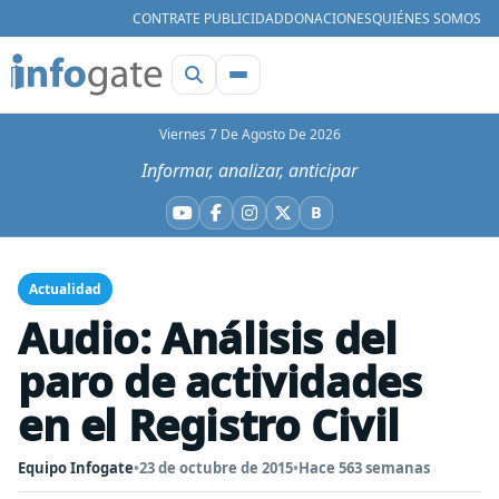
CONTRATE PUBLICIDAD
DONACIONES
QUIÉNES SOMOS
Viernes 7 De Agosto De 2026
Informar, analizar, anticipar
B
YouTube
Facebook
Instagram
X
Bluesky
Actualidad
Audio: Análisis del
paro de actividades
en el Registro Civil
Equipo Infogate
•
23 de octubre de 2015
•
Hace 563 semanas