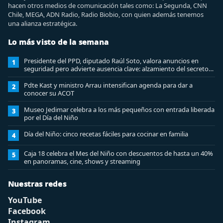
hacen otros medios de comunicación tales como: La Segunda, CNN
Chile, MEGA, ADN Radio, Radio Biobio, con quien además tenemos
una alianza estratégica.
Lo más visto de la semana
Presidente del PPD, diputado Raúl Soto, valora anuncios en
1
seguridad pero advierte ausencia clave: alzamiento del secreto
bancario El presidente del Partido Por la Democracia (PPD) y
diputado, Raúl Soto, se refirió a la agenda de seguridad
Pdte Kast y ministro Arrau intensifican agenda para dar a
2
conocer su ACOT
Museo Jedimar celebra a los más pequeños con entrada liberada
3
por el Día del Niño
Día del Niño: cinco recetas fáciles para cocinar en familia
4
Caja 18 celebra el Mes del Niño con descuentos de hasta un 40%
5
en panoramas, cine, shows y streaming
Nuestras redes
YouTube
Facebook
Instagram