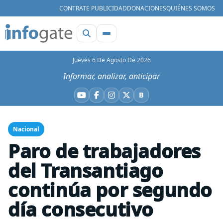
CONTRATE PUBLICIDAD
DONACIONES
QUIÉNES SOMOS
Jueves 6 De Agosto De 2026
Informar, analizar, anticipar
B
YouTube
Facebook
Instagram
X
Bluesky
Nacional
Paro de trabajadores
del Transantiago
continúa por segundo
día consecutivo