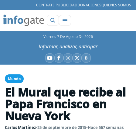
CONTRATE PUBLICIDAD
DONACIONES
QUIÉNES SOMOS
Viernes 7 De Agosto De 2026
Informar, analizar, anticipar
B
YouTube
Facebook
Instagram
X
Bluesky
Mundo
El Mural que recibe al
Papa Francisco en
Nueva York
Carlos Martínez
•
25 de septiembre de 2015
•
Hace 567 semanas