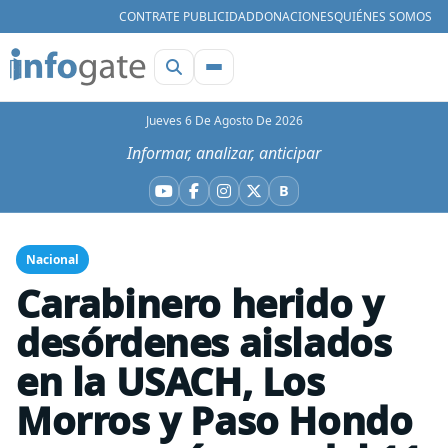
CONTRATE PUBLICIDAD
DONACIONES
QUIÉNES SOMOS
Jueves 6 De Agosto De 2026
Informar, analizar, anticipar
B
YouTube
Facebook
Instagram
X
Bluesky
Nacional
Carabinero herido y
desórdenes aislados
en la USACH, Los
Morros y Paso Hondo