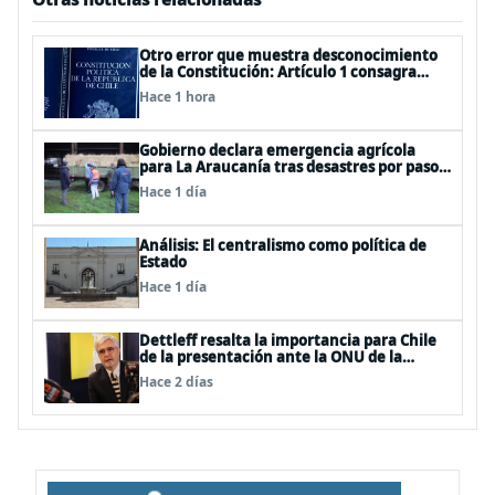
Otro error que muestra desconocimiento
de la Constitución: Artículo 1 consagra
resguardar la seguridad nacional y
Hace 1 hora
proteger a los ciudadanos
Gobierno declara emergencia agrícola
para La Araucanía tras desastres por pasos
de sistemas frontales
Hace 1 día
Análisis: El centralismo como política de
Estado
Hace 1 día
Dettleff resalta la importancia para Chile
de la presentación ante la ONU de la
Plataforma Continental Extendida del
Hace 2 días
Archipiélago Juan Fernández