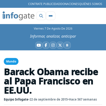
CONTRATE PUBLICIDAD
DONACIONES
QUIÉNES SOMOS
Viernes 7 De Agosto De 2026
Informar, analizar, anticipar
B
YouTube
Facebook
Instagram
X
Bluesky
Mundo
Barack Obama recibe
al Papa Francisco en
EE.UU.
Equipo Infogate
•
22 de septiembre de 2015
•
Hace 567 semanas