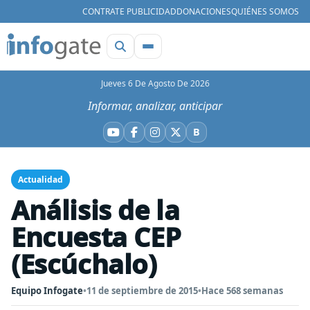
CONTRATE PUBLICIDAD
DONACIONES
QUIÉNES SOMOS
Jueves 6 De Agosto De 2026
Informar, analizar, anticipar
B
YouTube
Facebook
Instagram
X
Bluesky
Actualidad
Análisis de la
Encuesta CEP
(Escúchalo)
Equipo Infogate
•
11 de septiembre de 2015
•
Hace 568 semanas