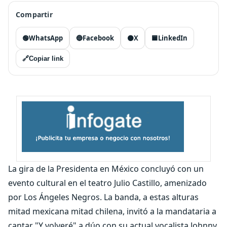
Compartir
🟢
WhatsApp
🔵
Facebook
⚫
X
🟦
LinkedIn
🔗
Copiar link
La gira de la Presidenta en México concluyó con un
evento cultural en el teatro Julio Castillo, amenizado
por Los Ángeles Negros. La banda, a estas alturas
mitad mexicana mitad chilena, invitó a la mandataria a
cantar "Y volveré" a dúo con su actual vocalista Johnny