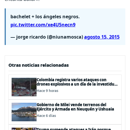
bachelet + los ángeles negros.
pic.twitter.com/xe4U5necn9
— jorge ricardo (@niunamosca)
agosto 15, 2015
Otras noticias relacionadas
Colombia registra varios ataques con
drones explosivos a un día de la investidura
de De la Espriella: un policía muerto
Hace 9 horas
Gobierno de Milei vende terrenos del
Ejército y Armada en Neuquén y Ushuaia
Hace 6 días
Trump suspende ataques a Irán porque