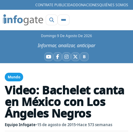
CONTRATE PUBLICIDAD
DONACIONES
QUIÉNES SOMOS
Domingo 9 De Agosto De 2026
Informar, analizar, anticipar
B
YouTube
Facebook
Instagram
X
Bluesky
Mundo
Video: Bachelet canta
en México con Los
Ángeles Negros
Equipo Infogate
•
15 de agosto de 2015
•
Hace 573 semanas