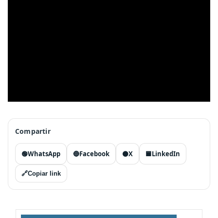
Compartir
🟢
WhatsApp
🔵
Facebook
⚫
X
🟦
LinkedIn
🔗
Copiar link