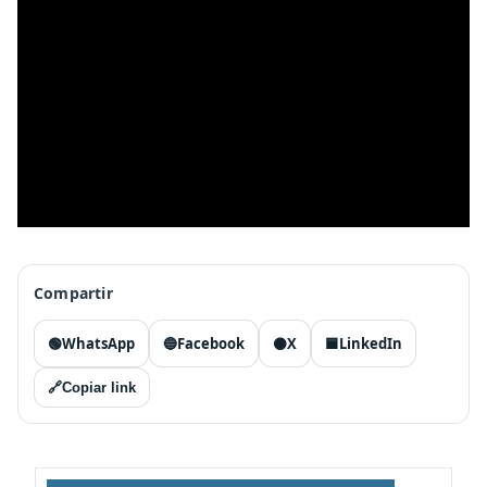
Compartir
🟢
WhatsApp
🔵
Facebook
⚫
X
🟦
LinkedIn
🔗
Copiar link