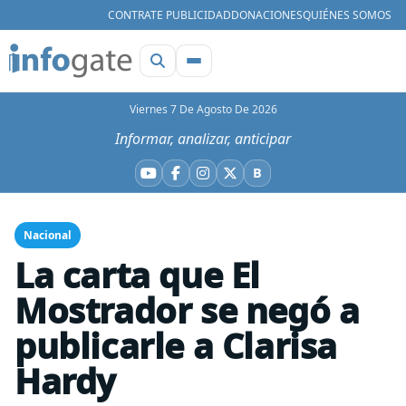
CONTRATE PUBLICIDAD
DONACIONES
QUIÉNES SOMOS
Viernes 7 De Agosto De 2026
Informar, analizar, anticipar
B
YouTube
Facebook
Instagram
X
Bluesky
Nacional
La carta que El
Mostrador se negó a
publicarle a Clarisa
Hardy