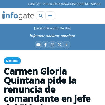
CONTRATE PUBLICIDAD
DONACIONES
QUIÉNES SOMOS
Jueves 6 De Agosto De 2026
Informar, analizar, anticipar
B
YouTube
Facebook
Instagram
X
Bluesky
Nacional
Carmen Gloria
Quintana pide la
renuncia de
comandante en jefe