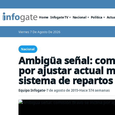
Home
Infogate TV
Nacional
Política
Actu
Viernes 7 De Agosto De 2026
Nacional
Ambigüa señal: comi
por ajustar actual 
sistema de repartos
Equipo Infogate
•
7 de agosto de 2015
•
Hace 574 semanas