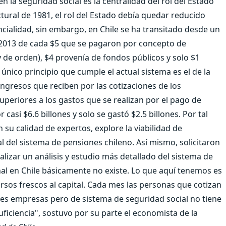
n la seguridad social es la centralidad del rol del Estado
tural de 1981, el rol del Estado debía quedar reducido
ncialidad, sin embargo, en Chile se ha transitado desde un
n 2013 de cada $5 que se pagaron por concepto de
 de orden), $4 provenía de fondos públicos y solo $1
único principio que cumple el actual sistema es el de la
ingresos que reciben por las cotizaciones de los
superiores a los gastos que se realizan por el pago de
casi $6.6 billones y solo se gastó $2.5 billones. Por tal
 su calidad de expertos, explore la viabilidad de
 del sistema de pensiones chileno. Así mismo, solicitaron
izar un análisis y estudio más detallado del sistema de
nal en Chile básicamente no existe. Lo que aquí tenemos es
sos frescos al capital. Cada mes las personas que cotizan
des empresas pero de sistema de seguridad social no tiene
suficiencia", sostuvo por su parte el economista de la