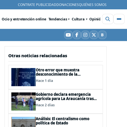
CONTRATE PUBLICIDAD
DONACIONES
QUIÉNES SOMOS
Ocio y entretención online
Tendencias
Cultura
Opinión
Videos
De
B
YouTube
Facebook
Instagram
X
Bluesky
Otras noticias relacionadas
Otro error que muestra
desconocimiento de la
Constitución: Artículo 1 consagra
Hace 1 día
resguardar la seguridad nacional y
proteger a los ciudadanos
Gobierno declara emergencia
agrícola para La Araucanía tras
desastres por pasos de sistemas
Hace 2 días
frontales
Análisis: El centralismo como
política de Estado