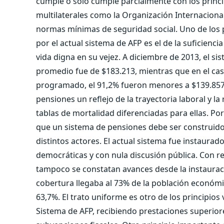
cumple o solo cumple parcialmente con los princ
multilaterales como la Organización Internaciona
normas mínimas de seguridad social. Uno de los 
por el actual sistema de AFP es el de la suficienc
vida digna en su vejez. A diciembre de 2013, el 
promedio fue de $183.213, mientras que en el cas
programado, el 91,2% fueron menores a $139.857. E
pensiones un reflejo de la trayectoria laboral y la
tablas de mortalidad diferenciadas para ellas. Por 
que un sistema de pensiones debe ser construido 
distintos actores. El actual sistema fue instaurad
democráticas y con nula discusión pública. Con res
tampoco se constatan avances desde la instauraci
cobertura llegaba al 73% de la población económi
63,7%. El trato uniforme es otro de los principio
Sistema de AFP, recibiendo prestaciones superior