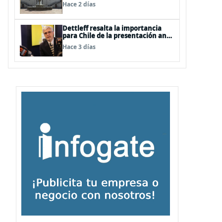
Hace 2 días
Dettleff resalta la importancia
para Chile de la presentación ante
la ONU de la Plataforma
Hace 3 días
Continental Extendida del
Archipiélago Juan Fernández