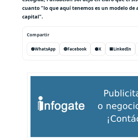
cuanto "lo que aquí tenemos es un modelo de a
capital".
Compartir
🟢
WhatsApp
🔵
Facebook
⚫
X
🟦
LinkedIn