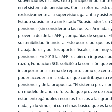
subvenciones fiscales. Otro principio importante e
en el sistema de pensiones. Con la reforma estruc
exclusivamente a la supervisión, garantía y asiste
Estado subsidiario a un Estado “Subsidiador”: e
pensiones (sin considerar a las fuerzas Armadas y
provenía desde las AFP y compañías de seguro. El 
sostenibilidad financiera. Esto ocurre porque los 
trabajadores y por los aportes fiscales, son muy 
pensiones. En 2013 las AFP recibieron ingresos por 
razón, Fundación SOL solicitó a la comisión que en
incorporar un sistema de reparto como eje central
poder acceder a microdatos que contribuyan a real
pensiones y de la propuesta. "El sistema previsio
un modelo de ahorro forzado que provee de recur
están entregándoles recursos frescos a las gran
nada, ya lo vimos, ni con el más básico que es la 