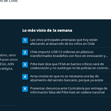
d de Chile
.
Lo más visto de la semana
Las cinco principales amenazas que hoy están
1
afectando al desarrollo de los niños en Chile
Chile importó US$112 millones en plásticos
2
tivo, serio
transformados brasileños con foco en innovación y
e hacen otros
sostenibilidad
MEGA, ADN
Pdte Kast dice que FFAA en barrios críticos será de
3
colaboración y no sustituye rol de policías en control
ratégica.
del orden público
Arrau insiste en que no es necesaria una ley de
4
alzamiento del secreto bancario, porque ya existe
Presentan denuncia ante Contraloría por entrega de
5
información falsa del Pdte Kast en cadena nacional