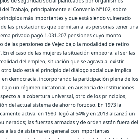
ipios de seguridad social planteados por organismos
l del Trabajo, principalmente el Convenio N°102, sobre
principios más importantes y que está siendo vulnerado
ia de las prestaciones que permitan a las personas tener una
sistema privado pagó 1.031.207 pensiones cuyo monto
o de las pensiones de Vejez bajo la modalidad de retiro
n el caso de las mujeres la situación empeora, al ser las
 realidad del empleo, situación que se agrava al existir
otro lado está el principio del diálogo social que implica
en democracia, incorporando la participación plena de los
o bajo un régimen dictatorial, en ausencia de instituciones
pecto a la cobertura universal, otro de los principios,
ón del actual sistema de ahorro forzoso. En 1973 la
camente activa, en 1980 llegó al 64% y en 2013 alcanzó un
s vulnerados; las fuerzas armadas y de orden están fuera del
es a las de sistema en general con importantes