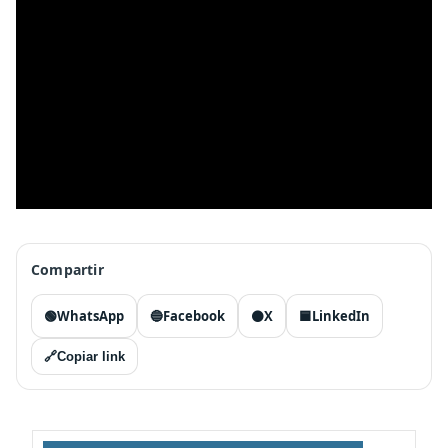
Compartir
🟢
WhatsApp
🔵
Facebook
⚫
X
🟦
LinkedIn
🔗
Copiar link