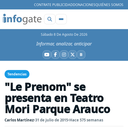
CONTRATE PUBLICIDAD
DONACIONES
QUIÉNES SOMOS
Sábado 8 De Agosto De 2026
Informar, analizar, anticipar
B
YouTube
Facebook
Instagram
X
Bluesky
Tendencias
"Le Prenom" se
presenta en Teatro
Mori Parque Arauco
Carlos Martínez
•
31 de julio de 2015
•
Hace 575 semanas