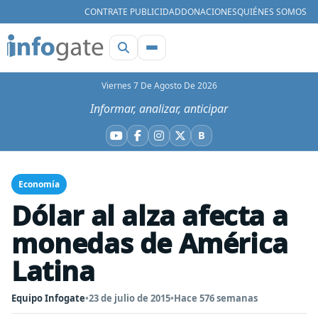
CONTRATE PUBLICIDAD
DONACIONES
QUIÉNES SOMOS
Viernes 7 De Agosto De 2026
Informar, analizar, anticipar
B
YouTube
Facebook
Instagram
X
Bluesky
Economía
Dólar al alza afecta a
monedas de América
Latina
Equipo Infogate
•
23 de julio de 2015
•
Hace 576 semanas