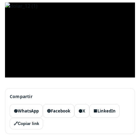
Compartir
🟢
WhatsApp
🔵
Facebook
⚫
X
🟦
LinkedIn
🔗
Copiar link