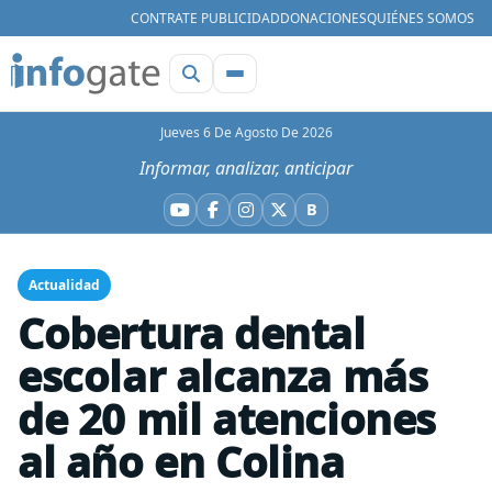
CONTRATE PUBLICIDAD
DONACIONES
QUIÉNES SOMOS
Jueves 6 De Agosto De 2026
Informar, analizar, anticipar
B
YouTube
Facebook
Instagram
X
Bluesky
Actualidad
Cobertura dental
escolar alcanza más
de 20 mil atenciones
al año en Colina