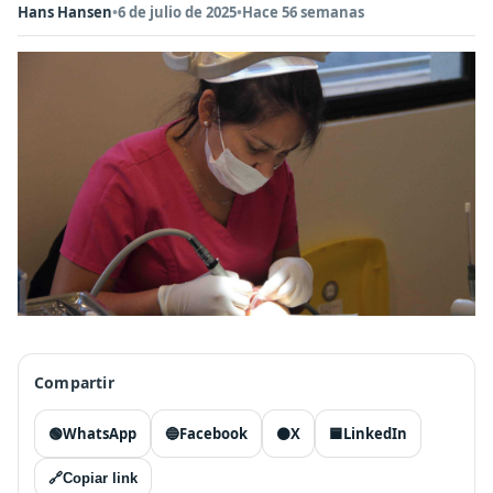
Hans Hansen
•
6 de julio de 2025
•
Hace 56 semanas
Compartir
🟢
WhatsApp
🔵
Facebook
⚫
X
🟦
LinkedIn
🔗
Copiar link