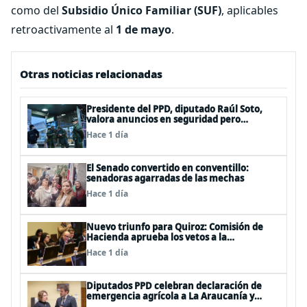
como del
Subsidio Único Familiar (SUF)
, aplicables
retroactivamente al
1 de mayo
.
Otras noticias relacionadas
Presidente del PPD, diputado Raúl Soto,
valora anuncios en seguridad pero
advierte ausencia clave: alzamiento del
Hace 1 día
secreto bancario
El Senado convertido en conventillo:
senadoras agarradas de las mechas
Hace 1 día
Nuevo triunfo para Quiroz: Comisión de
Hacienda aprueba los vetos a la
Megarreforma
Hace 1 día
Diputados PPD celebran declaración de
emergencia agrícola a La Araucanía y
piden agilizar ayudas económicas a