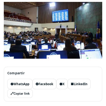
Compartir
🟢
WhatsApp
🔵
Facebook
⚫
X
🟦
LinkedIn
🔗
Copiar link