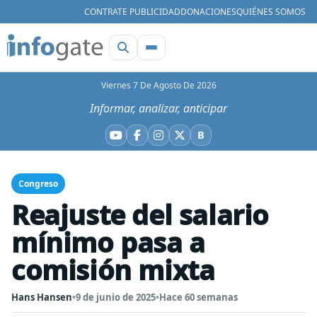
CONTRATE PUBLICIDAD
DONACIONES
QUIÉNES SOMOS
Viernes 7 De Agosto De 2026
Informar, analizar, anticipar
B
YouTube
Facebook
Instagram
X
Bluesky
Congreso
Reajuste del salario
mínimo pasa a
comisión mixta
Hans Hansen
•
9 de junio de 2025
•
Hace 60 semanas