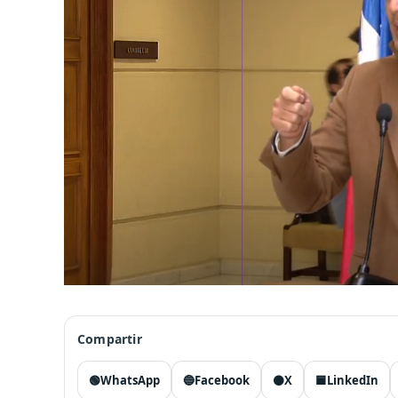
Compartir
🟢
WhatsApp
🔵
Facebook
⚫
X
🟦
LinkedIn