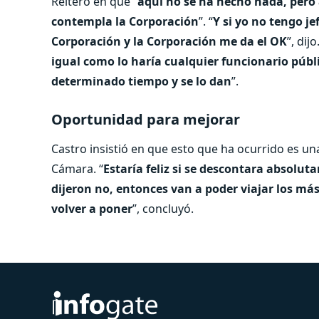
Reiteró en que “
aquí no se ha hecho nada, pero
contempla la Corporación
”. “
Y si yo no tengo je
Corporación y la Corporación me da el OK
”, dij
igual como lo haría cualquier funcionario públic
determinado tiempo y se lo dan
”.
Oportunidad para mejorar
Castro insistió en que esto que ha ocurrido es una
Cámara. “
Estaría feliz si se descontara absolu
dijeron no, entonces van a poder viajar los más
volver a poner
”, concluyó.