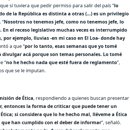
 que si tuviera que pedir permiso para salir del país “
lo
o de la República es distinta a otras (…) es un privilegio
. “
Nosotros no tenemos jefe, como no tenemos jefe, lo
 En el receso legislativo muchas veces es interrumpido
por ejemplo, lluvias -en mi caso en El Loa- donde hay
untó a que “
por lo tanto, esas semanas que yo tomé
 a divulgar acá porque son temas personales. Lo tomé
ue “
no he hecho nada que esté fuera de reglamento
”,
s que se le imputan.
isión de Ética
, respondiendo a quienes buscan presentar
r, entonces la forma de criticar que puede tener un
Ética; si considera que lo he hecho mal, lléveme a Ética
s que han cumplido con el deber de informar
”, señaló.