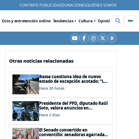
CONTRATE PUBLICIDAD
DONACIONES
QUIÉNES SOMOS
Ocio y entretención online
Tendencias
Cultura
Opinión
Videos
De
B
YouTube
Facebook
Instagram
X
Bluesky
Otras noticias relacionadas
Bassa cuestiona idea de nuevo
estado de excepción acotado: “Las
FFAA no son policías”
Hace 20 horas
Presidente del PPD, diputado Raúl
Soto, valora anuncios en
seguridad pero advierte ausencia
Hace 2 días
clave: alzamiento del secreto
bancario
El Senado convertido en
conventillo: senadoras agarradas